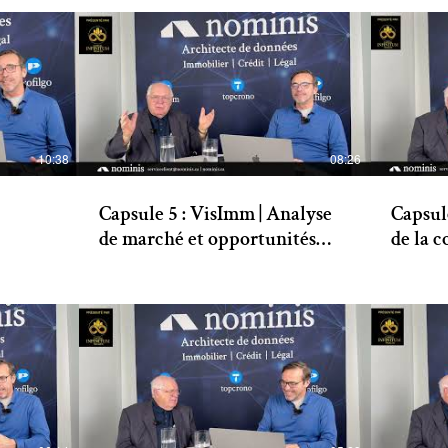
10:38
08:26
Capsule 5 : VisImm | Analyse
Capsul
de marché et opportunités
de la 
immobilières avec Marc et
Lalond
ine
Jacques Lépine