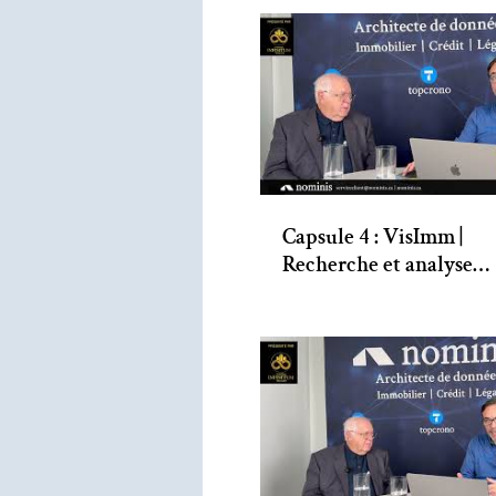
Capsule 4 : VisImm |
Recherche et analyse
immobilière avec Marc
Lalonde et Jacques Lép