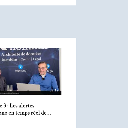
07:19
 3 : Les alertes
no en temps réel de
s avec Marc Lalonde et
s Lépine