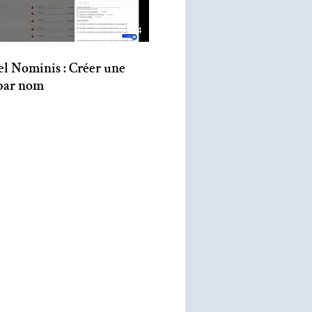
01:54
el Nominis : Créer une
 par nom