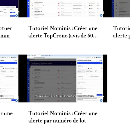
03:02
01:21
ctuer
Tutoriel Nominis : Créer une
Tutori
sImm
alerte TopCrono (avis de 60
alerte
jours)
01:21
00:49
er une
Tutoriel Nominis : Créer une
alerte par numéro de lot