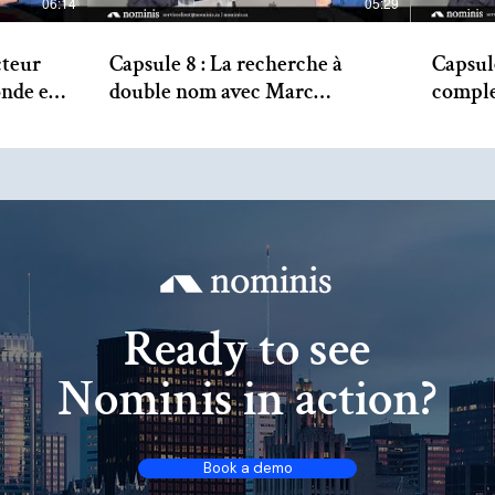
06:14
05:29
cteur
Capsule 8 : La recherche à
Capsul
onde et
double nom avec Marc
comple
Lalonde et Jacques Lépine
constr
Jacque
Ready to see
Nominis in action?
Book a demo