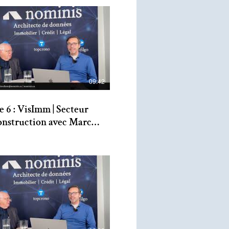
09:42
e 6 : VisImm | Secteur
construction avec Marc
e et Jacques Lépine