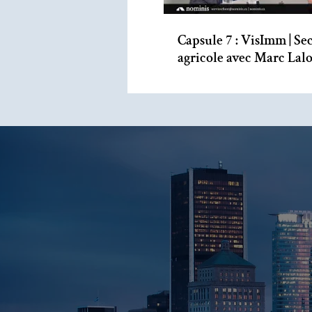
Capsule 7 : VisImm | Se
agricole avec Marc Lal
Jacques Lépine