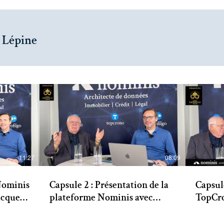
 Lépine
11:27
08:09
Nominis
Capsule 2 : Présentation de la
Capsule
acques
plateforme Nominis avec
TopCro
Marc Lalonde et Jacques
Nomini
Lépine
Jacque