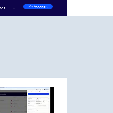
My Account
act
+