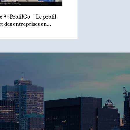
08:03
e 9 : ProfilGo｜Le profil
t des entreprises en
uction avec Marc et
s Lépine